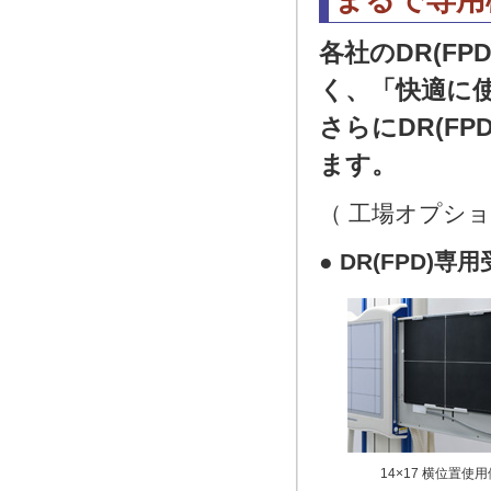
各社のDR(F
く、「快適に
さらにDR(F
ます。
（ 工場オプシ
●
DR(FPD)
14×17 横位置使用