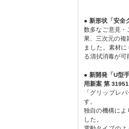
●
新形状「安全
数多なご意見・
果、三次元の複
ました。素材に
る清拭消毒が可
●
新開発「U型
用新案 第 31951
「グリップレバ
す。
独自の機構によ
した。
電動タイプのよ