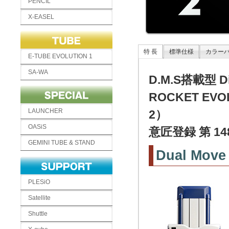
PENCIL
X-EASEL
特 長
標準仕様
カラー
E-TUBE EVOLUTION 1
SA-WA
D.M.S搭載型 
ROCKET E
LAUNCHER
2）
OASiS
意匠登録 第 148
GEMINI TUBE & STAND
Dual Move
PLESiO
Satellite
Shuttle